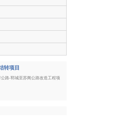
日
日
结转项目
村公路-郓城至苏阁公路改造工程项