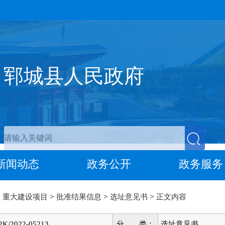
郓城县人民政府
新闻动态
政务公开
政务服务
>
>
>
>
重大建设项目
批准结果信息
选址意见书
正文内容
2K/2022-05213
分 类：
选址意见书