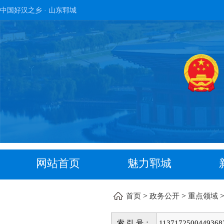
中国好汉之乡 · 山东郓城
网站首页
魅力郓城
>
>
首页
政务公开
重点领域
索 引 号：
1137172500449368