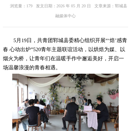
浏览量：
179
发文日期：
2026 年 05 月 20 日
文章来源：
郓城县
融媒体中心
5月19日，共青团郓城县委精心组织开展“‘焙’感青
春 心动出炉”520青年主题联谊活动，以烘焙为媒、以
烟火为桥，让青年们在温暖手作中邂逅美好，开启一
场温馨浪漫的青春相遇。