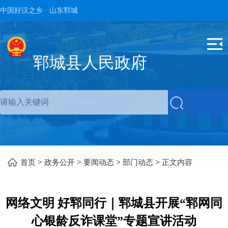
中国好汉之乡 · 山东郓城
郓城县人民政府
>
>
>
>
首页
政务公开
要闻动态
部门动态
正文内容
网络文明 好郓同行｜郓城县开展“郓网同
心银龄反诈课堂”专题宣讲活动