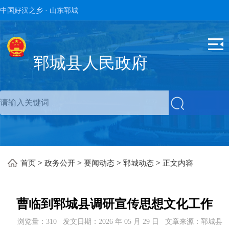
中国好汉之乡 · 山东郓城
郓城县人民政府
>
>
>
>
首页
政务公开
要闻动态
郓城动态
正文内容
曹临到郓城县调研宣传思想文化工作
浏览量：
310
发文日期：
2026 年 05 月 29 日
文章来源：
郓城县