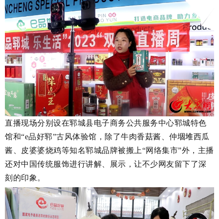
直播现场分别设在郓城县电子商务公共服务中心郓城特色
馆和“e品好郓”古风体验馆，除了牛肉香菇酱、仲
堌堆
西瓜
酱、皮婆婆烧鸡等知名郓城品牌被搬上“网络集市”外，主播
还对中国传统服饰进行讲解、展示，让不少网友留下了深
刻的印象。