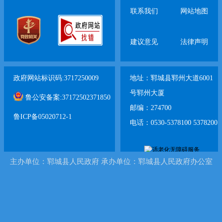
栏提供了公报查询、下载和打印等功能。还可关注“
联系我们
网站地图
3、县政府新闻发布会（http://www.cnyc.gov.cn/ycx_
ch=%E6%96%B0%E9%97%BB%E5%8F%91%E5%
建议意见
法律声明
4、郓城县人民政府
政务新媒体
；
政府网站标识码:3717250009
地址：郓城县郓州大道6001
号郓州大厦
鲁公安备案:37172502371850
邮编：274700
鲁ICP备05020712-1
电话：0530-5378100 5378200
主办单位：郓城县人民政府 承办单位：郓城县人民政府办公室
“郓城政事”
微信
5、其他：报刊、广播、电视等。