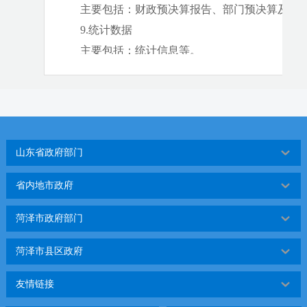
主要包括：财政预决算报告、部门预决算及“三
9.统计数据
主要包括：统计信息等。
10.其他
主要包括：《条例》第二十条规定本机关其他
（二）公开形式
1、“郓城县人民政府”门户网站（http://www.cnyc.
山东省政府部门
2、《郓城县人民政府公报》：
（1）各
乡镇（街道）人民
政府、基层村（居、
省内地市政府
心（南湖广场北侧）东南楼一楼；联系方式：0530-69
馆（法定节假日开放安排另行通知））
、
郓城县档案
菏泽市政府部门
6523749；开放时间：周一至周五8:30—12:00;14:00—
菏泽市县区政府
务服务中心；开放时间：周一至周五9:00-12:00;13:00-1
费查阅，并在行政
审批
大厅设有免费取阅点。
友情链接
（2）登录
郓城县人民
政府门户网站“政府公报”